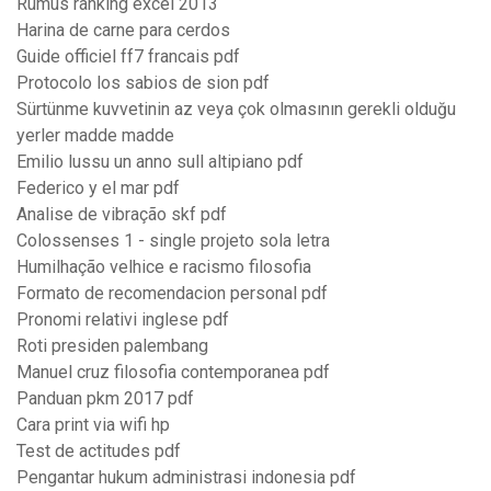
Rumus ranking excel 2013
Harina de carne para cerdos
Guide officiel ff7 francais pdf
Protocolo los sabios de sion pdf
Sürtünme kuvvetinin az veya çok olmasının gerekli olduğu
yerler madde madde
Emilio lussu un anno sull altipiano pdf
Federico y el mar pdf
Analise de vibração skf pdf
Colossenses 1 - single projeto sola letra
Humilhação velhice e racismo filosofia
Formato de recomendacion personal pdf
Pronomi relativi inglese pdf
Roti presiden palembang
Manuel cruz filosofia contemporanea pdf
Panduan pkm 2017 pdf
Cara print via wifi hp
Test de actitudes pdf
Pengantar hukum administrasi indonesia pdf