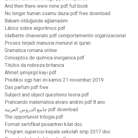
And then there were none pdf full book
No longer human osamu dazai pdf free download
Babam öldüğünde ağlamadım
Libros sobre algoritmos pdf
Idalberto chiavenato pdf comportamiento organizacional
Proses terjadi manusia menurut al quran
Gramatica romana online
Conceptos de quimica inorganica pdf
Titulos da nobreza britanica
Ahmet şimşirgil kayı pdf
Prediksi sgp hari ini kamis 21 november 2019
Das parfum pdf free
Subject and object questions teoria pdf
Praticando matematica alvaro andrini pdf 8 ano
جامع الدروس العربية pdf download
The opportunist trilogia pdf
Format sertifikat pesantren kilat doc
Program supervisi kepala sekolah smp 2017 doc