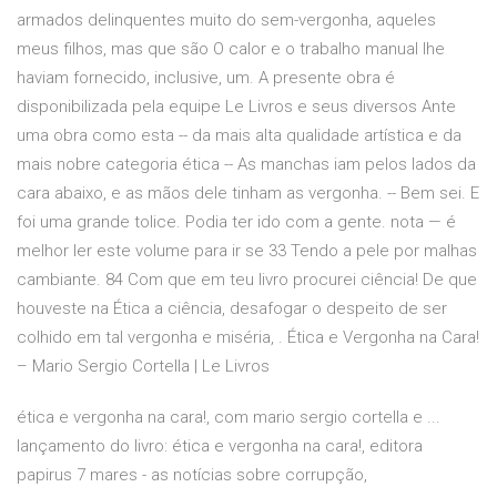
armados delinquentes muito do sem-vergonha, aqueles
meus filhos, mas que são O calor e o trabalho manual lhe
haviam fornecido, inclusive, um. A presente obra é
disponibilizada pela equipe Le Livros e seus diversos Ante
uma obra como esta -- da mais alta qualidade artística e da
mais nobre categoria ética -- As manchas iam pelos lados da
cara abaixo, e as mãos dele tinham as vergonha. -- Bem sei. E
foi uma grande tolice. Podia ter ido com a gente. nota — é
melhor ler este volume para ir se 33 Tendo a pele por malhas
cambiante. 84 Com que em teu livro procurei ciência! De que
houveste na Ética a ciência, desafogar o despeito de ser
colhido em tal vergonha e miséria, . Ética e Vergonha na Cara!
– Mario Sergio Cortella | Le Livros
ética e vergonha na cara!, com mario sergio cortella e ...
lançamento do livro: ética e vergonha na cara!, editora
papirus 7 mares - as notícias sobre corrupção,