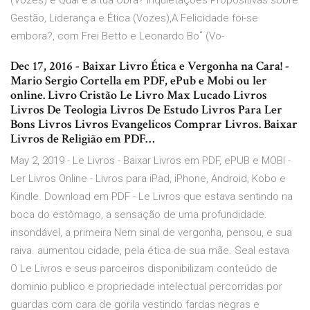
(Vozes) e Qual é a tua Obra? Inquietações Propositivas sobre
Gestão, Liderança e Ética (Vozes),A Felicidade foi-se
embora?, com Frei Betto e Leonardo Bo˚ (Vo-
Dec 17, 2016 - Baixar Livro Ética e Vergonha na Cara! -
Mario Sergio Cortella em PDF, ePub e Mobi ou ler
online. Livro Cristão Le Livro Max Lucado Livros
Livros De Teologia Livros De Estudo Livros Para Ler
Bons Livros Livros Evangelicos Comprar Livros. Baixar
Livros de Religião em PDF…
May 2, 2019 - Le Livros - Baixar Livros em PDF, ePUB e MOBI -
Ler Livros Online - Livros para iPad, iPhone, Android, Kobo e
Kindle. Download em PDF - Le Livros que estava sentindo na
boca do estômago, a sensação de uma profundidade.
insondável, a primeira Nem sinal de vergonha, pensou, e sua
raiva. aumentou cidade, pela ética de sua mãe. Seal estava
O Le Livros e seus parceiros disponibilizam conteúdo de
dominio publico e propriedade intelectual percorridas por
guardas com cara de gorila vestindo fardas negras e