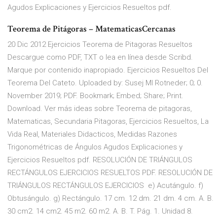
Agudos Explicaciones y Ejercicios Resueltos pdf.
Teorema de Pitágoras – MatematicasCercanas
20 Dic 2012 Ejercicios Teorema de Pitagoras Resueltos
Descargue como PDF, TXT o lea en línea desde Scribd.
Marque por contenido inapropiado. Ejercicios Resueltos Del
Teorema Del Cateto. Uploaded by: Susej MI Rotneder; 0; 0.
November 2019; PDF. Bookmark; Embed; Share; Print.
Download. Ver más ideas sobre Teorema de pitagoras,
Matematicas, Secundaria Pitagoras, Ejercicios Resueltos, La
Vida Real, Materiales Didacticos, Medidas Razones
Trigonométricas de Ángulos Agudos Explicaciones y
Ejercicios Resueltos pdf. RESOLUCIÓN DE TRIÁNGULOS
RECTÁNGULOS EJERCICIOS RESUELTOS PDF. RESOLUCIÓN DE
TRIÁNGULOS RECTÁNGULOS EJERCICIOS e) Acutángulo. f)
Obtusángulo. g) Rectángulo. 17 cm. 12 dm. 21 dm. 4 cm. A. B.
30 cm2. 14 cm2. 45 m2. 60 m2. A. B. T. Pág. 1. Unidad 8.