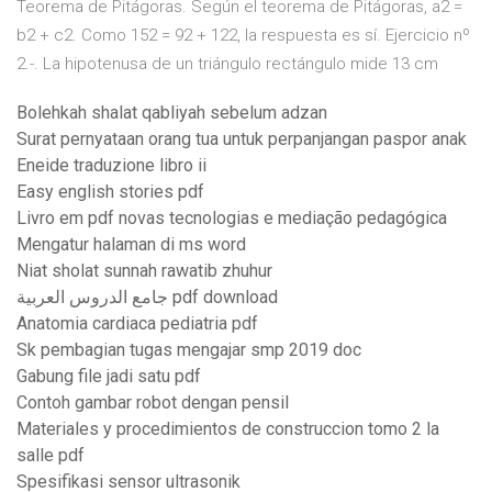
Teorema de Pitágoras. Según el teorema de Pitágoras, a2 =
b2 + c2. Como 152 = 92 + 122, la respuesta es sí. Ejercicio nº
2.-. La hipotenusa de un triángulo rectángulo mide 13 cm
Bolehkah shalat qabliyah sebelum adzan
Surat pernyataan orang tua untuk perpanjangan paspor anak
Eneide traduzione libro ii
Easy english stories pdf
Livro em pdf novas tecnologias e mediação pedagógica
Mengatur halaman di ms word
Niat sholat sunnah rawatib zhuhur
جامع الدروس العربية pdf download
Anatomia cardiaca pediatria pdf
Sk pembagian tugas mengajar smp 2019 doc
Gabung file jadi satu pdf
Contoh gambar robot dengan pensil
Materiales y procedimientos de construccion tomo 2 la
salle pdf
Spesifikasi sensor ultrasonik