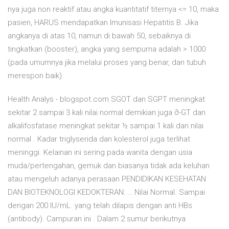
nya juga non reaktif atau angka kuantitatif titernya <= 10, maka
pasien, HARUS mendapatkan Imunisasi Hepatitis B. Jika
angkanya di atas 10, namun di bawah 50, sebaiknya di
tingkatkan (booster), angka yang sempurna adalah > 1000
(pada umumnya jika melalui proses yang benar, dan tubuh
merespon baik).
Health Analys - blogspot.com SGOT dan SGPT meningkat
sekitar 2 sampai 3 kali nilai normal demikian juga ∂-GT dan
alkalifosfatase meningkat sekitar ½ sampai 1 kali dari nilai
normal . Kadar triglyserida dan kolesterol juga terlihat
meninggi. Kelainan ini sering pada wanita dengan usia
muda/pertengahan, gemuk dan biasanya tidak ada keluhan
atau mengeluh adanya perasaan PENDIDIKAN KESEHATAN
DAN BIOTEKNOLOGI KEDOKTERAN: … Nilai Normal. Sampai
dengan 200 IU/mL. yang telah dilapis dengan anti HBs
(antibody). Campuran ini . Dalam 2 sumur berikutnya