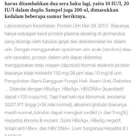
harus ditambahkan dua sera baku lagi, yaitu 10 IU/I, 20
IU/I dalam duplo. Sampel juga 200 ul, dimasukkan
kedalam beberapa sumur beriktnya.
Laboratorium Kesehatan: Protein Urin Mar 09, 2010 · Biasanya,
hanya sebagian kecil protein plasma disaring di glomerulus
yang diserap oleh tubulus ginjal dan diekskresikan ke dalam
urin. Dengan menggunakan spesimen urin acak (random) atau
urin sewaktu, protein dalam urin dapat dideteksi
menggunakan strip reagen (dipstick).Normal ekskresi protein
biasanya tidak melebihi 150 mg/24 jam atau 10 mg/dl urin.
Pengobatan Alami Gangguan Fungsi Hati- Asam Urat, Diabetes
... Ditandai dengan HBsAg+, HBeAg+, HBVDNA+ (kuantitatif
dapat >105 copy/ml). Tapi Faal hati nya Abnormal, terutama
SGOT/PT tinggi (>3X nilai normal), albumin/globulin biasanya
masih normal, bilirubin dapat menigkat sedikit (< dari 3 mg%)
Hepatitis khronis B mutant. Disini HBsAg+, HBeAg negatif,
tetapi anti HBe+, dan HBV DNA+. Liver fungsinya Hepatitis B |