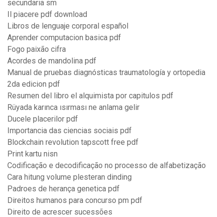
secundaria sm
Il piacere pdf download
Libros de lenguaje corporal español
Aprender computacion basica pdf
Fogo paixão cifra
Acordes de mandolina pdf
Manual de pruebas diagnósticas traumatología y ortopedia
2da edicion pdf
Resumen del libro el alquimista por capitulos pdf
Rüyada karınca ısırması ne anlama gelir
Ducele placerilor pdf
Importancia das ciencias sociais pdf
Blockchain revolution tapscott free pdf
Print kartu nisn
Codificação e decodificação no processo de alfabetização
Cara hitung volume plesteran dinding
Padroes de herança genetica pdf
Direitos humanos para concurso pm pdf
Direito de acrescer sucessões