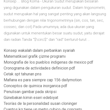
Konsep ... Blog Koma - Ukuran Sudut merupakan besaran
yang digunakan dalam pengukuran sudut. Dalam trigonometri,
sudut merupakan hal yang sangat penting yang akan langsung
berhubungan dengan nilai trigonometrinya (sin, cos, tan, sec,
cossec, dan cot).Pada umumnya, ada dua ukuran yang
digunakan untuk menentukan besar suatu sudut, yaitu derajat
dan radian.Tanda "$\circ$" dan "rad" berturut-turut …
Konsep wakalah dalam perbankan syariah
Matematiksel grafik çizme programı
Monografia de los pueblos indigenas de mexico pdf
Cronograma de actividades definicion pdf
Cetak spt tahunan pns
Mañana es para siempre cap 156 dailymotion
Conceptos de quimica inorganica pdf
Penulisan gambar pada skripsi
Günebakan kimin eseri edebiyat
Teorías de la personalidad susan cloninger
Cuantos kg tiene un metro cubico de concreto