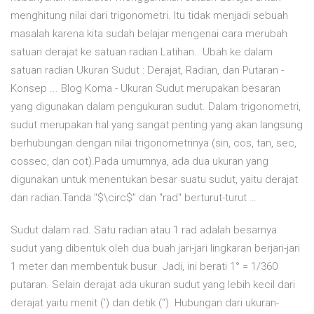
menghitung nilai dari trigonometri. Itu tidak menjadi sebuah
masalah karena kita sudah belajar mengenai cara merubah
satuan derajat ke satuan radian Latihan.. Ubah ke dalam
satuan radian Ukuran Sudut : Derajat, Radian, dan Putaran -
Konsep ... Blog Koma - Ukuran Sudut merupakan besaran
yang digunakan dalam pengukuran sudut. Dalam trigonometri,
sudut merupakan hal yang sangat penting yang akan langsung
berhubungan dengan nilai trigonometrinya (sin, cos, tan, sec,
cossec, dan cot).Pada umumnya, ada dua ukuran yang
digunakan untuk menentukan besar suatu sudut, yaitu derajat
dan radian.Tanda "$\circ$" dan "rad" berturut-turut …
Sudut dalam rad. Satu radian atau 1 rad adalah besarnya
sudut yang dibentuk oleh dua buah jari-jari lingkaran berjari-jari
1 meter dan membentuk busur Jadi, ini berati 1° = 1/360
putaran. Selain derajat ada ukuran sudut yang lebih kecil dari
derajat yaitu menit (') dan detik (“). Hubungan dari ukuran-