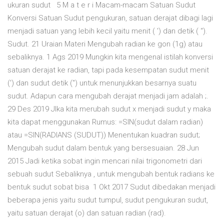
ukuran sudut 5 M a t e r i Macam-macam Satuan Sudut
Konversi Satuan Sudut pengukuran, satuan derajat dibagi lagi
menjadi satuan yang lebih kecil yaitu menit ( ') dan detik ( “).
Sudut. 21 Uraian Materi Mengubah radian ke gon (1g) atau
sebaliknya. 1 Ags 2019 Mungkin kita mengenal istilah konversi
satuan derajat ke radian, tapi pada kesempatan sudut menit
(') dan sudut detik (") untuk menunjukkan besarnya suatu
sudut. Adapun cara mengubah derajat menjadi jam adalah ;.
29 Des 2019 JIka kita merubah sudut x menjadi sudut y maka
kita dapat menggunakan Rumus: =SIN(sudut dalam radian)
atau =SIN(RADIANS (SUDUT)) Menentukan kuadran sudut;
Mengubah sudut dalam bentuk yang bersesuaian. 28 Jun
2015 Jadi ketika sobat ingin mencari nilai trigonometri dari
sebuah sudut Sebaliknya , untuk mengubah bentuk radians ke
bentuk sudut sobat bisa 1 Okt 2017 Sudut dibedakan menjadi
beberapa jenis yaitu sudut tumpul, sudut pengukuran sudut,
yaitu satuan derajat (o) dan satuan radian (rad).