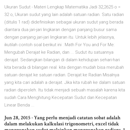
Ukuran Sudut - Materi Lengkap Matematika Jadi 32,2625 o =
32 o, Ukuran sudut yang lain adalah satuan radian. Satu radian
(ditulis 1 rad) didefinisikan sebagai ukuran sudut yang berada
diantara dua jari-jari lingkaran dengan panjang busur sama
dengan panjang jari-jari lingkaran itu. Untuk lebih jelasnya,
ikutilah contoh soal berikut ini : Math For You and For Me:
Mengubah Derajat ke Radian, dan ... Sudut itu satuannya
derajat. Sedangkan bilangan di dalam kehidupan sehari-hari
kita berada di bilangan real. kita dengan mudah bisa merubah
satuan derajat ke satuan radian. Derajat ke Radian Misalnya
yang kita cari adalah a derajat. Jika kita rubah ke dalam satuan
radian diperoleh. Itu tidak menjadi sebuah masalah karena kita
sudah Cara Menghitung Kecepatan Sudut dan Kecepatan
Linear Benda ...
Jun 28, 2015 · Yang perlu menjadi catatan sobat adalah
dalam melakukan kalkulasi trigonometri, excel tidak
menggunakan sudut melainkan menggunakan radians. 1